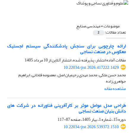
موضوعات =
مهندسی صنایع
تعداد مقالات:
2
ارائه چارچوبی برای سنجش پادشکنندگی سیستم لجستیک
معکوس در صنعت نساجی
مقالات آماده انتشار، پذیرفته شده، انتشار آنلاین از
10 مرداد 1405
10.22034/jtst.2026.417222.1429
محمد حسن ملکی، محمد مهدی رحیمیان اصل، معصومه قلخانی، ابراهیم
جواهری زاده
مشاهده مقاله
طراحی مدل عوامل موثر بر کارآفرینی فناورانه در شرکت های
دانش بنیان صنعت نساجی
دوره 15، شماره 1، بهار 1405، صفحه
87-117
10.22034/jtst.2026.539372.1510