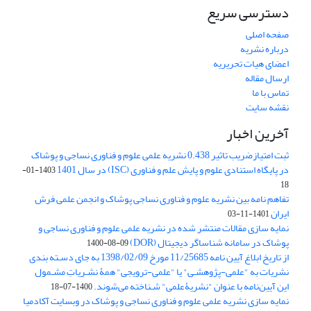
دسترسی سریع
صفحه اصلی
درباره نشریه
اعضای هیات تحریریه
ارسال مقاله
تماس با ما
نقشه سایت
آخرین اخبار
ثبت امتیازضریب تاثیر 0.438 نشریه علمی علوم و فناوری نساجی و پوشاک
در پایگاه استنادی علوم و پایش علم و فناوری (ISC) در سال 1401
1403-01-
18
تفاهم نامه بین نشریه علوم و فناوری نساجی پوشاک و انجمن علمی فرش
ایران
1401-11-03
نمایه سازی مقالات منتشر شده در نشریه علمی علوم و فناوری نساجی و
پوشاک در سامانه شناساگر دیجیتال (DOR)
1400-08-09
از تاریخ ابلاغ آیین نامه 11/25685 مورخ 1398/02/09 به جای دسـته بندی
نشریات به "علمی-پژوهشـی" یا "علمی-ترویجی" همۀ نشـریاتِ مشـمول
این آیین‌نامه با عنوان "نشریۀعلمی" شـناخته می‌شوند.
1400-07-18
نمایه سازی نشریه علمی علوم و فناوری نساجی و پوشاک در وبسایت آکادمیا