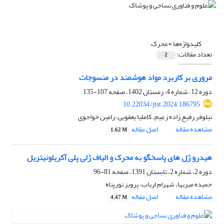
کلیدواژه‌ها =
محرک
تعداد مقالات:
2
مروری بر کاربرد مواد هوشمند در منسوجات
دوره 12، شماره 4، زمستان 1402، صفحه
107-135
10.22034/jtst.2024.186795
نیلوفر رفیع زاده زعیم، کاملیا یعقوبی، رامین خواجوی
مشاهده مقاله
اصل مقاله
1.62 M
هیدرو ژل های پاسخگو به محرک و الیاف ژلی پلی آکریلونیتریل
دوره 2، شماره 2، تابستان 1391، صفحه
81-96
حمیده میربها، شهرام ارباب، پرویز نورپناه
مشاهده مقاله
اصل مقاله
4.47 M