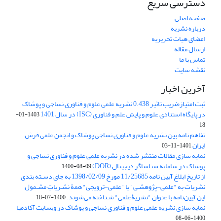
دسترسی سریع
صفحه اصلی
درباره نشریه
اعضای هیات تحریریه
ارسال مقاله
تماس با ما
نقشه سایت
آخرین اخبار
ثبت امتیازضریب تاثیر 0.438 نشریه علمی علوم و فناوری نساجی و پوشاک
در پایگاه استنادی علوم و پایش علم و فناوری (ISC) در سال 1401
1403-01-
18
تفاهم نامه بین نشریه علوم و فناوری نساجی پوشاک و انجمن علمی فرش
ایران
1401-11-03
نمایه سازی مقالات منتشر شده در نشریه علمی علوم و فناوری نساجی و
پوشاک در سامانه شناساگر دیجیتال (DOR)
1400-08-09
از تاریخ ابلاغ آیین نامه 11/25685 مورخ 1398/02/09 به جای دسـته بندی
نشریات به "علمی-پژوهشـی" یا "علمی-ترویجی" همۀ نشـریاتِ مشـمول
این آیین‌نامه با عنوان "نشریۀعلمی" شـناخته می‌شوند.
1400-07-18
نمایه سازی نشریه علمی علوم و فناوری نساجی و پوشاک در وبسایت آکادمیا
1400-06-08