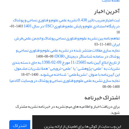
نقشه سایت
آخرین اخبار
ثبت امتیازضریب تاثیر 0.438 نشریه علمی علوم و فناوری نساجی و پوشاک
در پایگاه استنادی علوم و پایش علم و فناوری (ISC) در سال 1401
1403-01-
18
تفاهم نامه بین نشریه علوم و فناوری نساجی پوشاک و انجمن علمی فرش
ایران
1401-11-03
نمایه سازی مقالات منتشر شده در نشریه علمی علوم و فناوری نساجی و
پوشاک در سامانه شناساگر دیجیتال (DOR)
1400-08-09
از تاریخ ابلاغ آیین نامه 11/25685 مورخ 1398/02/09 به جای دسـته بندی
نشریات به "علمی-پژوهشـی" یا "علمی-ترویجی" همۀ نشـریاتِ مشـمول
این آیین‌نامه با عنوان "نشریۀعلمی" شـناخته می‌شوند.
1400-07-18
نمایه سازی نشریه علمی علوم و فناوری نساجی و پوشاک در وبسایت آکادمیا
1400-06-08
اشتراک خبرنامه
برای دریافت اخبار و اطلاعیه های مهم نشریه در خبرنامه نشریه مشترک
شوید.
اشتراک
این وب سایت از کوکی ها برای اطمینان از ارائه بهترین