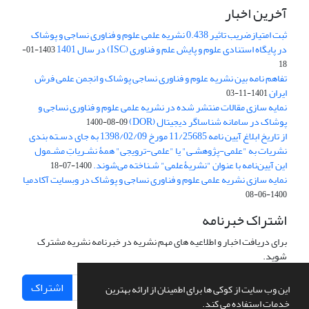
آخرین اخبار
ثبت امتیازضریب تاثیر 0.438 نشریه علمی علوم و فناوری نساجی و پوشاک
در پایگاه استنادی علوم و پایش علم و فناوری (ISC) در سال 1401
1403-01-
18
تفاهم نامه بین نشریه علوم و فناوری نساجی پوشاک و انجمن علمی فرش
ایران
1401-11-03
نمایه سازی مقالات منتشر شده در نشریه علمی علوم و فناوری نساجی و
پوشاک در سامانه شناساگر دیجیتال (DOR)
1400-08-09
از تاریخ ابلاغ آیین نامه 11/25685 مورخ 1398/02/09 به جای دسـته بندی
نشریات به "علمی-پژوهشـی" یا "علمی-ترویجی" همۀ نشـریاتِ مشـمول
این آیین‌نامه با عنوان "نشریۀعلمی" شـناخته می‌شوند.
1400-07-18
نمایه سازی نشریه علمی علوم و فناوری نساجی و پوشاک در وبسایت آکادمیا
1400-06-08
اشتراک خبرنامه
برای دریافت اخبار و اطلاعیه های مهم نشریه در خبرنامه نشریه مشترک
شوید.
اشتراک
این وب سایت از کوکی ها برای اطمینان از ارائه بهترین
خدمات استفاده می کند.