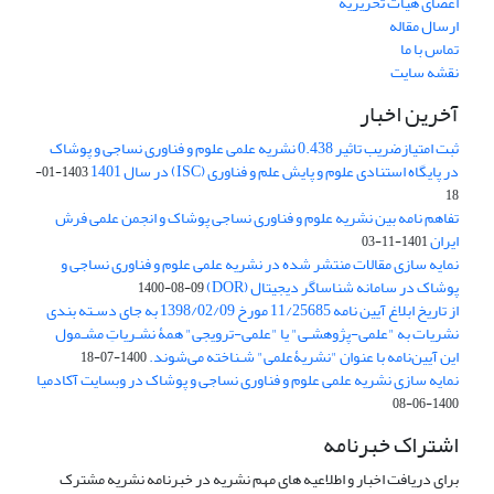
اعضای هیات تحریریه
ارسال مقاله
تماس با ما
نقشه سایت
آخرین اخبار
ثبت امتیازضریب تاثیر 0.438 نشریه علمی علوم و فناوری نساجی و پوشاک
در پایگاه استنادی علوم و پایش علم و فناوری (ISC) در سال 1401
1403-01-
18
تفاهم نامه بین نشریه علوم و فناوری نساجی پوشاک و انجمن علمی فرش
ایران
1401-11-03
نمایه سازی مقالات منتشر شده در نشریه علمی علوم و فناوری نساجی و
پوشاک در سامانه شناساگر دیجیتال (DOR)
1400-08-09
از تاریخ ابلاغ آیین نامه 11/25685 مورخ 1398/02/09 به جای دسـته بندی
نشریات به "علمی-پژوهشـی" یا "علمی-ترویجی" همۀ نشـریاتِ مشـمول
این آیین‌نامه با عنوان "نشریۀعلمی" شـناخته می‌شوند.
1400-07-18
نمایه سازی نشریه علمی علوم و فناوری نساجی و پوشاک در وبسایت آکادمیا
1400-06-08
اشتراک خبرنامه
برای دریافت اخبار و اطلاعیه های مهم نشریه در خبرنامه نشریه مشترک