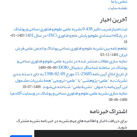
تماس با ما
نقشه سایت
آخرین اخبار
ثبت امتیازضریب تاثیر 0.438 نشریه علمی علوم و فناوری نساجی و پوشاک
در پایگاه استنادی علوم و پایش علم و فناوری (ISC) در سال 1401
1403-01-
18
تفاهم نامه بین نشریه علوم و فناوری نساجی پوشاک و انجمن علمی فرش
ایران
1401-11-03
نمایه سازی مقالات منتشر شده در نشریه علمی علوم و فناوری نساجی و
پوشاک در سامانه شناساگر دیجیتال (DOR)
1400-08-09
از تاریخ ابلاغ آیین نامه 11/25685 مورخ 1398/02/09 به جای دسـته بندی
نشریات به "علمی-پژوهشـی" یا "علمی-ترویجی" همۀ نشـریاتِ مشـمول
این آیین‌نامه با عنوان "نشریۀعلمی" شـناخته می‌شوند.
1400-07-18
نمایه سازی نشریه علمی علوم و فناوری نساجی و پوشاک در وبسایت آکادمیا
1400-06-08
اشتراک خبرنامه
برای دریافت اخبار و اطلاعیه های مهم نشریه در خبرنامه نشریه مشترک
شوید.