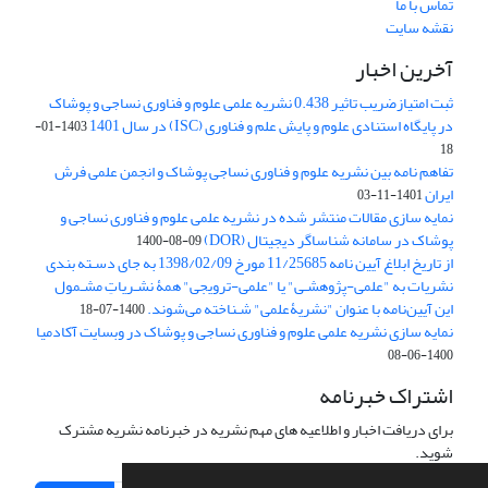
تماس با ما
نقشه سایت
آخرین اخبار
ثبت امتیازضریب تاثیر 0.438 نشریه علمی علوم و فناوری نساجی و پوشاک
در پایگاه استنادی علوم و پایش علم و فناوری (ISC) در سال 1401
1403-01-
18
تفاهم نامه بین نشریه علوم و فناوری نساجی پوشاک و انجمن علمی فرش
ایران
1401-11-03
نمایه سازی مقالات منتشر شده در نشریه علمی علوم و فناوری نساجی و
پوشاک در سامانه شناساگر دیجیتال (DOR)
1400-08-09
از تاریخ ابلاغ آیین نامه 11/25685 مورخ 1398/02/09 به جای دسـته بندی
نشریات به "علمی-پژوهشـی" یا "علمی-ترویجی" همۀ نشـریاتِ مشـمول
این آیین‌نامه با عنوان "نشریۀعلمی" شـناخته می‌شوند.
1400-07-18
نمایه سازی نشریه علمی علوم و فناوری نساجی و پوشاک در وبسایت آکادمیا
1400-06-08
اشتراک خبرنامه
برای دریافت اخبار و اطلاعیه های مهم نشریه در خبرنامه نشریه مشترک
شوید.