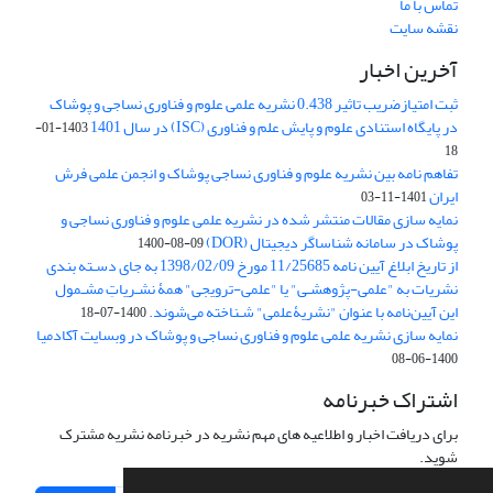
تماس با ما
نقشه سایت
آخرین اخبار
ثبت امتیازضریب تاثیر 0.438 نشریه علمی علوم و فناوری نساجی و پوشاک
در پایگاه استنادی علوم و پایش علم و فناوری (ISC) در سال 1401
1403-01-
18
تفاهم نامه بین نشریه علوم و فناوری نساجی پوشاک و انجمن علمی فرش
ایران
1401-11-03
نمایه سازی مقالات منتشر شده در نشریه علمی علوم و فناوری نساجی و
پوشاک در سامانه شناساگر دیجیتال (DOR)
1400-08-09
از تاریخ ابلاغ آیین نامه 11/25685 مورخ 1398/02/09 به جای دسـته بندی
نشریات به "علمی-پژوهشـی" یا "علمی-ترویجی" همۀ نشـریاتِ مشـمول
این آیین‌نامه با عنوان "نشریۀعلمی" شـناخته می‌شوند.
1400-07-18
نمایه سازی نشریه علمی علوم و فناوری نساجی و پوشاک در وبسایت آکادمیا
1400-06-08
اشتراک خبرنامه
برای دریافت اخبار و اطلاعیه های مهم نشریه در خبرنامه نشریه مشترک
شوید.