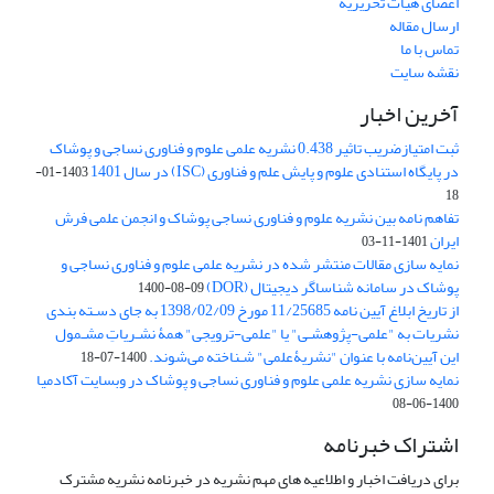
اعضای هیات تحریریه
ارسال مقاله
تماس با ما
نقشه سایت
آخرین اخبار
ثبت امتیازضریب تاثیر 0.438 نشریه علمی علوم و فناوری نساجی و پوشاک
در پایگاه استنادی علوم و پایش علم و فناوری (ISC) در سال 1401
1403-01-
18
تفاهم نامه بین نشریه علوم و فناوری نساجی پوشاک و انجمن علمی فرش
ایران
1401-11-03
نمایه سازی مقالات منتشر شده در نشریه علمی علوم و فناوری نساجی و
پوشاک در سامانه شناساگر دیجیتال (DOR)
1400-08-09
از تاریخ ابلاغ آیین نامه 11/25685 مورخ 1398/02/09 به جای دسـته بندی
نشریات به "علمی-پژوهشـی" یا "علمی-ترویجی" همۀ نشـریاتِ مشـمول
این آیین‌نامه با عنوان "نشریۀعلمی" شـناخته می‌شوند.
1400-07-18
نمایه سازی نشریه علمی علوم و فناوری نساجی و پوشاک در وبسایت آکادمیا
1400-06-08
اشتراک خبرنامه
برای دریافت اخبار و اطلاعیه های مهم نشریه در خبرنامه نشریه مشترک