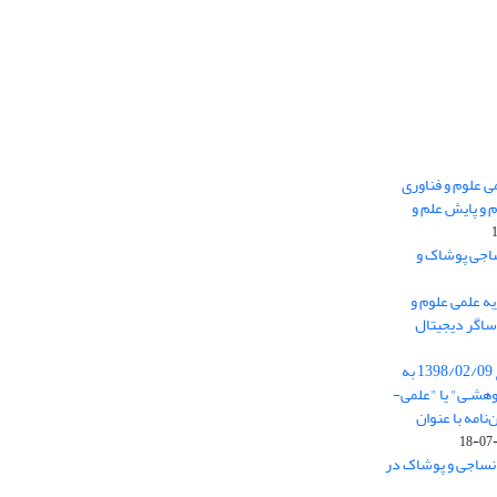
 0.438 نشریه علمی علوم و فناوری
 و پایش علم و
ساجی پوشاک و
ه علمی علوم و
ساگر دیجیتال
از تاریخ ابلاغ آیین نامه 11/25685 مورخ 1398/02/09 به
هشـی" یا "علمی-
نامه با عنوان
 نساجی و پوشاک در