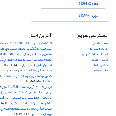
دوره 2 (1391)
دوره 1 (1390)
دسترسی سریع
آخرین اخبار
صفحه اصلی
ثبت امتیازضریب تاثیر
درباره نشریه
نساجی و پوشاک در پایگاه استنادی علوم
اعضای هیات تحریریه
فناوری (ISC) در سال 1401
1403-01-18
ارسال مقاله
تفاهم نامه بین نشریه علوم و فناوری ن
تماس با ما
انجمن علمی فرش ایران
1401-11-03
نقشه سایت
نمایه سازی مقالات منتشر شده در نشری
فناوری نساجی و پوشاک در سامانه شنا
(DOR)
1400-08-09
جای دسـته بندی نشریات به "علمی-پژو
ترویجی" همۀ نشـریاتِ مشـمول این آیین‌
"نشریۀعلمی" شـناخته می‌شوند.
1400-07-18
نمایه سازی نشریه علمی علوم و فناوری
وبسایت آکادمیا
1400-06-08