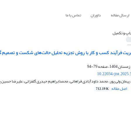
ارسال مقاله
داوران
تماس با ما
اپ و تکمیل
ت فرآیند کسب و کار با روش تجزیه تحلیل حالت‌های شکست و تصمیم گیر
79-94
10.22034/jtst.2025
، پیمان ولی پور، محمد داودآبادی فراهانی، محمدابراهیم حیدری گلفزانی، علیرضا حسین 
اصل مقاله
712.19 K