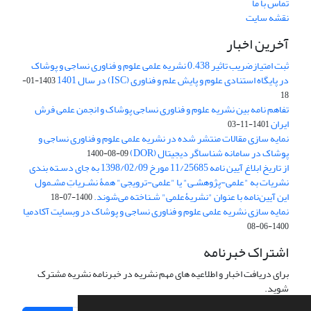
تماس با ما
نقشه سایت
آخرین اخبار
ثبت امتیازضریب تاثیر 0.438 نشریه علمی علوم و فناوری نساجی و پوشاک
در پایگاه استنادی علوم و پایش علم و فناوری (ISC) در سال 1401
1403-01-
18
تفاهم نامه بین نشریه علوم و فناوری نساجی پوشاک و انجمن علمی فرش
ایران
1401-11-03
نمایه سازی مقالات منتشر شده در نشریه علمی علوم و فناوری نساجی و
پوشاک در سامانه شناساگر دیجیتال (DOR)
1400-08-09
از تاریخ ابلاغ آیین نامه 11/25685 مورخ 1398/02/09 به جای دسـته بندی
نشریات به "علمی-پژوهشـی" یا "علمی-ترویجی" همۀ نشـریاتِ مشـمول
این آیین‌نامه با عنوان "نشریۀعلمی" شـناخته می‌شوند.
1400-07-18
نمایه سازی نشریه علمی علوم و فناوری نساجی و پوشاک در وبسایت آکادمیا
1400-06-08
اشتراک خبرنامه
برای دریافت اخبار و اطلاعیه های مهم نشریه در خبرنامه نشریه مشترک
شوید.