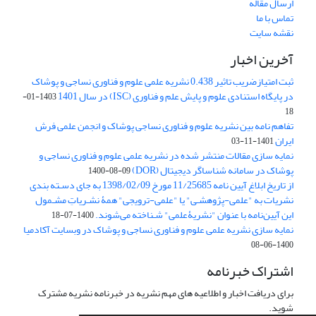
ارسال مقاله
تماس با ما
نقشه سایت
آخرین اخبار
ثبت امتیازضریب تاثیر 0.438 نشریه علمی علوم و فناوری نساجی و پوشاک
در پایگاه استنادی علوم و پایش علم و فناوری (ISC) در سال 1401
1403-01-
18
تفاهم نامه بین نشریه علوم و فناوری نساجی پوشاک و انجمن علمی فرش
ایران
1401-11-03
نمایه سازی مقالات منتشر شده در نشریه علمی علوم و فناوری نساجی و
پوشاک در سامانه شناساگر دیجیتال (DOR)
1400-08-09
از تاریخ ابلاغ آیین نامه 11/25685 مورخ 1398/02/09 به جای دسـته بندی
نشریات به "علمی-پژوهشـی" یا "علمی-ترویجی" همۀ نشـریاتِ مشـمول
این آیین‌نامه با عنوان "نشریۀعلمی" شـناخته می‌شوند.
1400-07-18
نمایه سازی نشریه علمی علوم و فناوری نساجی و پوشاک در وبسایت آکادمیا
1400-06-08
اشتراک خبرنامه
برای دریافت اخبار و اطلاعیه های مهم نشریه در خبرنامه نشریه مشترک
شوید.