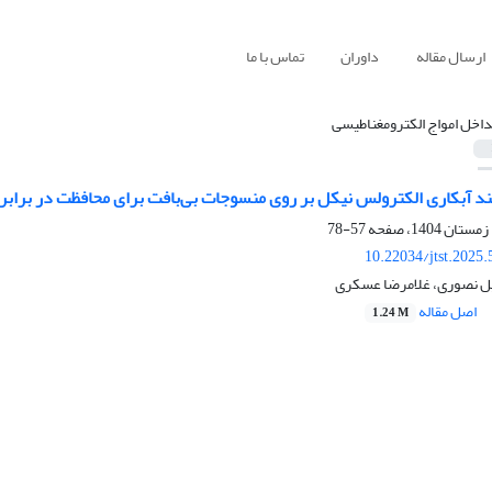
ارسال مقاله
داوران
تماس با ما
داخل امواج الکترومغناطیسی
ند آبکاری الکترولس نیکل بر روی منسوجات بی‌بافت برای محافظت در برابر
57-78
10.22034/jtst.2025
ل نصوری، غلامرضا عسکری
اصل مقاله
1.24 M