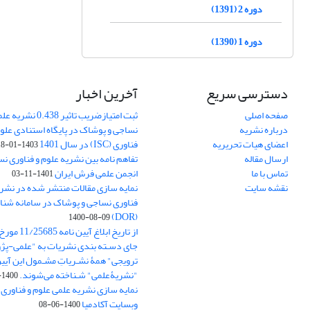
دوره 2 (1391)
دوره 1 (1390)
دسترسی سریع
آخرین اخبار
صفحه اصلی
ثبت امتیازضریب تاثیر
درباره نشریه
نساجی و پوشاک در پایگاه استنادی علوم
اعضای هیات تحریریه
فناوری (ISC) در سال 1401
1403-01-18
ارسال مقاله
تفاهم نامه بین نشریه علوم و فناوری ن
تماس با ما
انجمن علمی فرش ایران
1401-11-03
نقشه سایت
نمایه سازی مقالات منتشر شده در نشری
فناوری نساجی و پوشاک در سامانه شنا
(DOR)
1400-08-09
جای دسـته بندی نشریات به "علمی-پژو
ترویجی" همۀ نشـریاتِ مشـمول این آیین‌
"نشریۀعلمی" شـناخته می‌شوند.
1400-07-18
نمایه سازی نشریه علمی علوم و فناوری
وبسایت آکادمیا
1400-06-08