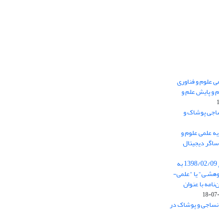
 0.438 نشریه علمی علوم و فناوری
 و پایش علم و
ساجی پوشاک و
ه علمی علوم و
ساگر دیجیتال
از تاریخ ابلاغ آیین نامه 11/25685 مورخ 1398/02/09 به
هشـی" یا "علمی-
نامه با عنوان
 نساجی و پوشاک در