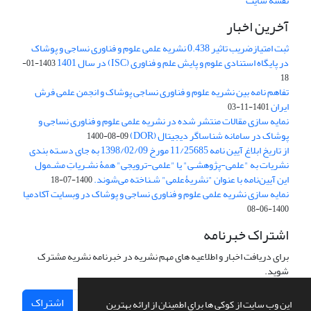
نقشه سایت
آخرین اخبار
ثبت امتیازضریب تاثیر 0.438 نشریه علمی علوم و فناوری نساجی و پوشاک
در پایگاه استنادی علوم و پایش علم و فناوری (ISC) در سال 1401
1403-01-
18
تفاهم نامه بین نشریه علوم و فناوری نساجی پوشاک و انجمن علمی فرش
ایران
1401-11-03
نمایه سازی مقالات منتشر شده در نشریه علمی علوم و فناوری نساجی و
پوشاک در سامانه شناساگر دیجیتال (DOR)
1400-08-09
از تاریخ ابلاغ آیین نامه 11/25685 مورخ 1398/02/09 به جای دسـته بندی
نشریات به "علمی-پژوهشـی" یا "علمی-ترویجی" همۀ نشـریاتِ مشـمول
این آیین‌نامه با عنوان "نشریۀعلمی" شـناخته می‌شوند.
1400-07-18
نمایه سازی نشریه علمی علوم و فناوری نساجی و پوشاک در وبسایت آکادمیا
1400-06-08
اشتراک خبرنامه
برای دریافت اخبار و اطلاعیه های مهم نشریه در خبرنامه نشریه مشترک
شوید.
اشتراک
این وب سایت از کوکی ها برای اطمینان از ارائه بهترین