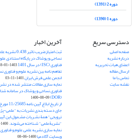
دوره 2 (1391)
دوره 1 (1390)
دسترسی سریع
آخرین اخبار
صفحه اصلی
ثبت امتیازضریب تاثیر
درباره نشریه
نساجی و پوشاک در پایگاه استنادی علوم
اعضای هیات تحریریه
فناوری (ISC) در سال 1401
1403-01-18
ارسال مقاله
تفاهم نامه بین نشریه علوم و فناوری ن
تماس با ما
انجمن علمی فرش ایران
1401-11-03
نقشه سایت
نمایه سازی مقالات منتشر شده در نشری
فناوری نساجی و پوشاک در سامانه شنا
(DOR)
1400-08-09
جای دسـته بندی نشریات به "علمی-پژو
ترویجی" همۀ نشـریاتِ مشـمول این آیین‌
"نشریۀعلمی" شـناخته می‌شوند.
1400-07-18
نمایه سازی نشریه علمی علوم و فناوری
وبسایت آکادمیا
1400-06-08