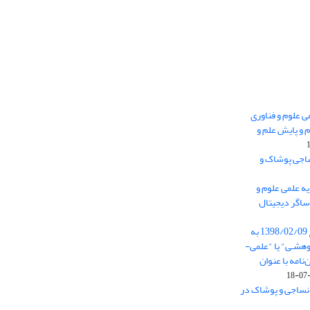
 0.438 نشریه علمی علوم و فناوری
 و پایش علم و
ساجی پوشاک و
ه علمی علوم و
ساگر دیجیتال
از تاریخ ابلاغ آیین نامه 11/25685 مورخ 1398/02/09 به
هشـی" یا "علمی-
نامه با عنوان
 نساجی و پوشاک در