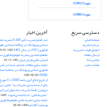
دوره 2 (1391)
دوره 1 (1390)
دسترسی سریع
آخرین اخبار
صفحه اصلی
ثبت امتیازضریب تاثیر
درباره نشریه
نساجی و پوشاک در پایگاه استنادی علوم
اعضای هیات تحریریه
فناوری (ISC) در سال 1401
1403-01-18
ارسال مقاله
تفاهم نامه بین نشریه علوم و فناوری ن
تماس با ما
انجمن علمی فرش ایران
1401-11-03
نقشه سایت
نمایه سازی مقالات منتشر شده در نشری
فناوری نساجی و پوشاک در سامانه شنا
(DOR)
1400-08-09
جای دسـته بندی نشریات به "علمی-پژو
ترویجی" همۀ نشـریاتِ مشـمول این آیین‌
"نشریۀعلمی" شـناخته می‌شوند.
1400-07-18
نمایه سازی نشریه علمی علوم و فناوری
وبسایت آکادمیا
1400-06-08