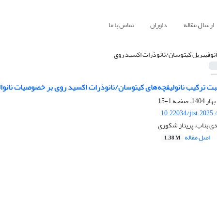
ارسال مقاله
داوران
تماس با ما
انوفیبریل کیتوسان/نانوذرات اکسید روی
بت ترکیب نانولیفچه‌های کیتوسان/نانوذرات اکسید روی بر خصوصیات نانوا
1-15
10.22034/jtst.2025
ی بناب، پریناز شکوری
اصل مقاله
1.38 M