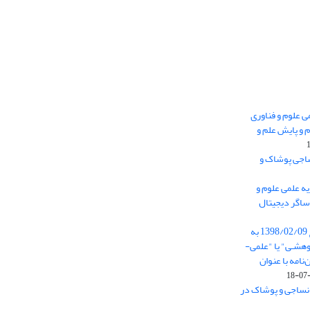
 0.438 نشریه علمی علوم و فناوری
 و پایش علم و
ساجی پوشاک و
ه علمی علوم و
ساگر دیجیتال
از تاریخ ابلاغ آیین نامه 11/25685 مورخ 1398/02/09 به
هشـی" یا "علمی-
نامه با عنوان
 نساجی و پوشاک در