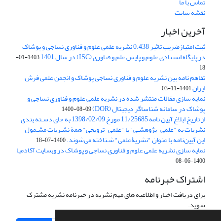
تماس با ما
نقشه سایت
آخرین اخبار
ثبت امتیازضریب تاثیر 0.438 نشریه علمی علوم و فناوری نساجی و پوشاک
در پایگاه استنادی علوم و پایش علم و فناوری (ISC) در سال 1401
1403-01-
18
تفاهم نامه بین نشریه علوم و فناوری نساجی پوشاک و انجمن علمی فرش
ایران
1401-11-03
نمایه سازی مقالات منتشر شده در نشریه علمی علوم و فناوری نساجی و
پوشاک در سامانه شناساگر دیجیتال (DOR)
1400-08-09
از تاریخ ابلاغ آیین نامه 11/25685 مورخ 1398/02/09 به جای دسـته بندی
نشریات به "علمی-پژوهشـی" یا "علمی-ترویجی" همۀ نشـریاتِ مشـمول
این آیین‌نامه با عنوان "نشریۀعلمی" شـناخته می‌شوند.
1400-07-18
نمایه سازی نشریه علمی علوم و فناوری نساجی و پوشاک در وبسایت آکادمیا
1400-06-08
اشتراک خبرنامه
برای دریافت اخبار و اطلاعیه های مهم نشریه در خبرنامه نشریه مشترک
شوید.