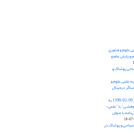
 0.438 نشریه علمی علوم و فناوری
 و پایش علم و
ساجی پوشاک و
ه علمی علوم و
ساگر دیجیتال
از تاریخ ابلاغ آیین نامه 11/25685 مورخ 1398/02/09 به
هشـی" یا "علمی-
نامه با عنوان
 نساجی و پوشاک در