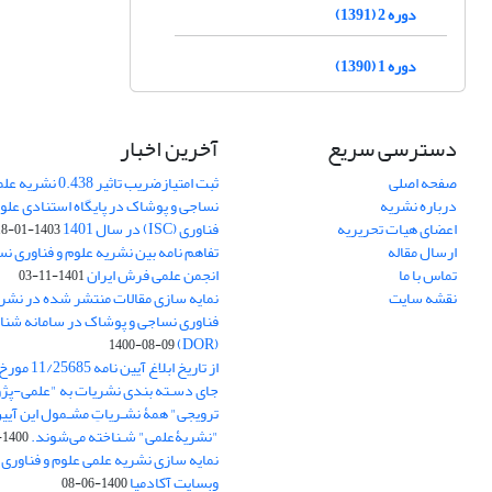
دوره 2 (1391)
دوره 1 (1390)
دسترسی سریع
آخرین اخبار
صفحه اصلی
ثبت امتیازضریب تاثیر
درباره نشریه
نساجی و پوشاک در پایگاه استنادی علوم
اعضای هیات تحریریه
فناوری (ISC) در سال 1401
1403-01-18
ارسال مقاله
تفاهم نامه بین نشریه علوم و فناوری ن
تماس با ما
انجمن علمی فرش ایران
1401-11-03
نقشه سایت
نمایه سازی مقالات منتشر شده در نشری
فناوری نساجی و پوشاک در سامانه شنا
(DOR)
1400-08-09
جای دسـته بندی نشریات به "علمی-پژو
ترویجی" همۀ نشـریاتِ مشـمول این آیین‌
"نشریۀعلمی" شـناخته می‌شوند.
1400-07-18
نمایه سازی نشریه علمی علوم و فناوری
وبسایت آکادمیا
1400-06-08