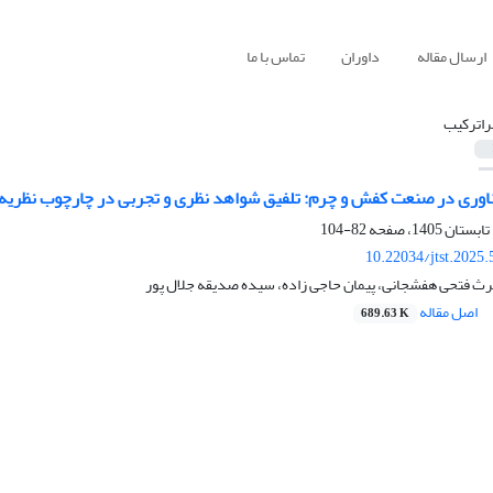
ارسال مقاله
داوران
تماس با ما
راترکیب
ناوری در صنعت کفش و چرم: تلفیق شواهد نظری و تجربی در چارچوب نظریه د
82-104
10.22034/jtst.2025
رث فتحی هفشجانی، پیمان حاجی زاده، سیده صدیقه جلال پور
اصل مقاله
689.63 K