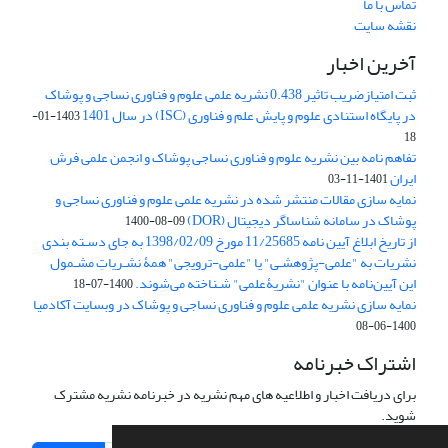
تماس با ما
نقشه سایت
آخرین اخبار
ثبت امتیازضریب تاثیر 0.438 نشریه علمی علوم و فناوری نساجی و پوشاک
در پایگاه استنادی علوم و پایش علم و فناوری (ISC) در سال 1401
1403-01-
18
تفاهم نامه بین نشریه علوم و فناوری نساجی پوشاک و انجمن علمی فرش
ایران
1401-11-03
نمایه سازی مقالات منتشر شده در نشریه علمی علوم و فناوری نساجی و
پوشاک در سامانه شناساگر دیجیتال (DOR)
1400-08-09
از تاریخ ابلاغ آیین نامه 11/25685 مورخ 1398/02/09 به جای دسـته بندی
نشریات به "علمی-پژوهشـی" یا "علمی-ترویجی" همۀ نشـریاتِ مشـمول
این آیین‌نامه با عنوان "نشریۀعلمی" شـناخته می‌شوند.
1400-07-18
نمایه سازی نشریه علمی علوم و فناوری نساجی و پوشاک در وبسایت آکادمیا
1400-06-08
اشتراک خبرنامه
برای دریافت اخبار و اطلاعیه های مهم نشریه در خبرنامه نشریه مشترک
شوید.