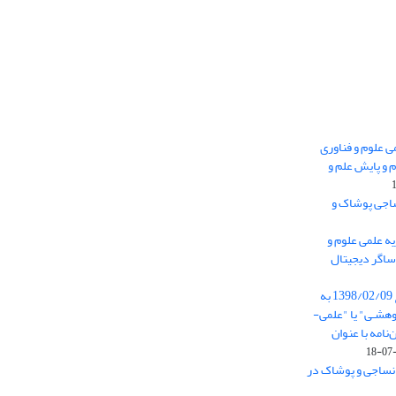
 0.438 نشریه علمی علوم و فناوری
 و پایش علم و
ساجی پوشاک و
ه علمی علوم و
ساگر دیجیتال
از تاریخ ابلاغ آیین نامه 11/25685 مورخ 1398/02/09 به
هشـی" یا "علمی-
نامه با عنوان
 نساجی و پوشاک در