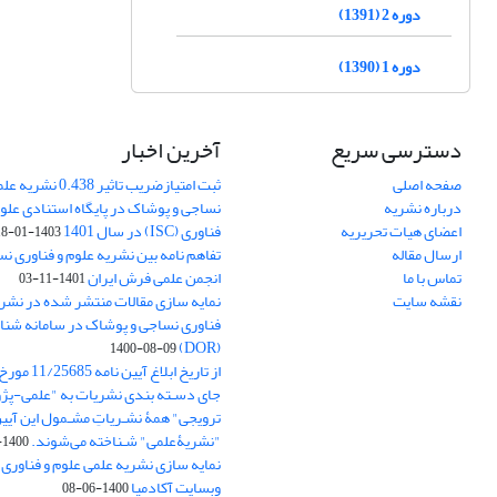
دوره 2 (1391)
دوره 1 (1390)
دسترسی سریع
آخرین اخبار
صفحه اصلی
ثبت امتیازضریب تاثیر
درباره نشریه
نساجی و پوشاک در پایگاه استنادی علوم
اعضای هیات تحریریه
فناوری (ISC) در سال 1401
1403-01-18
ارسال مقاله
تفاهم نامه بین نشریه علوم و فناوری ن
تماس با ما
انجمن علمی فرش ایران
1401-11-03
نقشه سایت
نمایه سازی مقالات منتشر شده در نشری
فناوری نساجی و پوشاک در سامانه شنا
(DOR)
1400-08-09
جای دسـته بندی نشریات به "علمی-پژو
ترویجی" همۀ نشـریاتِ مشـمول این آیین‌
"نشریۀعلمی" شـناخته می‌شوند.
1400-07-18
نمایه سازی نشریه علمی علوم و فناوری
وبسایت آکادمیا
1400-06-08