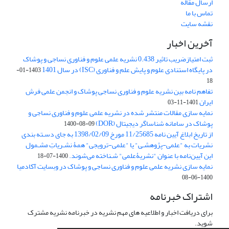
ارسال مقاله
تماس با ما
نقشه سایت
آخرین اخبار
ثبت امتیازضریب تاثیر 0.438 نشریه علمی علوم و فناوری نساجی و پوشاک
در پایگاه استنادی علوم و پایش علم و فناوری (ISC) در سال 1401
1403-01-
18
تفاهم نامه بین نشریه علوم و فناوری نساجی پوشاک و انجمن علمی فرش
ایران
1401-11-03
نمایه سازی مقالات منتشر شده در نشریه علمی علوم و فناوری نساجی و
پوشاک در سامانه شناساگر دیجیتال (DOR)
1400-08-09
از تاریخ ابلاغ آیین نامه 11/25685 مورخ 1398/02/09 به جای دسـته بندی
نشریات به "علمی-پژوهشـی" یا "علمی-ترویجی" همۀ نشـریاتِ مشـمول
این آیین‌نامه با عنوان "نشریۀعلمی" شـناخته می‌شوند.
1400-07-18
نمایه سازی نشریه علمی علوم و فناوری نساجی و پوشاک در وبسایت آکادمیا
1400-06-08
اشتراک خبرنامه
برای دریافت اخبار و اطلاعیه های مهم نشریه در خبرنامه نشریه مشترک
شوید.