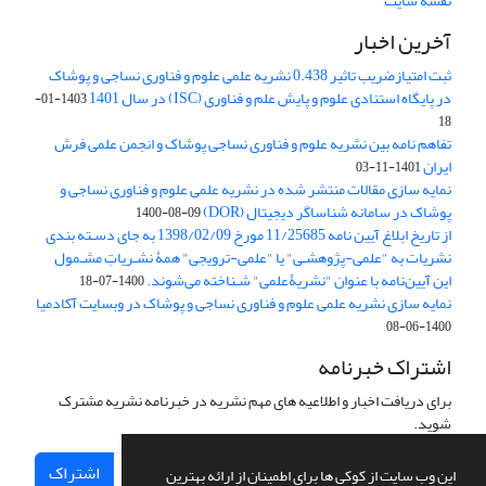
نقشه سایت
آخرین اخبار
ثبت امتیازضریب تاثیر 0.438 نشریه علمی علوم و فناوری نساجی و پوشاک
در پایگاه استنادی علوم و پایش علم و فناوری (ISC) در سال 1401
1403-01-
18
تفاهم نامه بین نشریه علوم و فناوری نساجی پوشاک و انجمن علمی فرش
ایران
1401-11-03
نمایه سازی مقالات منتشر شده در نشریه علمی علوم و فناوری نساجی و
پوشاک در سامانه شناساگر دیجیتال (DOR)
1400-08-09
از تاریخ ابلاغ آیین نامه 11/25685 مورخ 1398/02/09 به جای دسـته بندی
نشریات به "علمی-پژوهشـی" یا "علمی-ترویجی" همۀ نشـریاتِ مشـمول
این آیین‌نامه با عنوان "نشریۀعلمی" شـناخته می‌شوند.
1400-07-18
نمایه سازی نشریه علمی علوم و فناوری نساجی و پوشاک در وبسایت آکادمیا
1400-06-08
اشتراک خبرنامه
برای دریافت اخبار و اطلاعیه های مهم نشریه در خبرنامه نشریه مشترک
شوید.
اشتراک
این وب سایت از کوکی ها برای اطمینان از ارائه بهترین