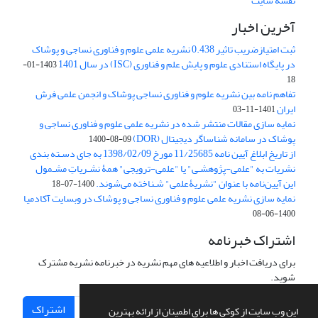
نقشه سایت
آخرین اخبار
ثبت امتیازضریب تاثیر 0.438 نشریه علمی علوم و فناوری نساجی و پوشاک
در پایگاه استنادی علوم و پایش علم و فناوری (ISC) در سال 1401
1403-01-
18
تفاهم نامه بین نشریه علوم و فناوری نساجی پوشاک و انجمن علمی فرش
ایران
1401-11-03
نمایه سازی مقالات منتشر شده در نشریه علمی علوم و فناوری نساجی و
پوشاک در سامانه شناساگر دیجیتال (DOR)
1400-08-09
از تاریخ ابلاغ آیین نامه 11/25685 مورخ 1398/02/09 به جای دسـته بندی
نشریات به "علمی-پژوهشـی" یا "علمی-ترویجی" همۀ نشـریاتِ مشـمول
این آیین‌نامه با عنوان "نشریۀعلمی" شـناخته می‌شوند.
1400-07-18
نمایه سازی نشریه علمی علوم و فناوری نساجی و پوشاک در وبسایت آکادمیا
1400-06-08
اشتراک خبرنامه
برای دریافت اخبار و اطلاعیه های مهم نشریه در خبرنامه نشریه مشترک
شوید.
اشتراک
این وب سایت از کوکی ها برای اطمینان از ارائه بهترین