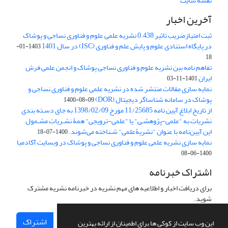
نقشه سایت
آخرین اخبار
ثبت امتیازضریب تاثیر 0.438 نشریه علمی علوم و فناوری نساجی و پوشاک
در پایگاه استنادی علوم و پایش علم و فناوری (ISC) در سال 1401
1403-01-
18
تفاهم نامه بین نشریه علوم و فناوری نساجی پوشاک و انجمن علمی فرش
ایران
1401-11-03
نمایه سازی مقالات منتشر شده در نشریه علمی علوم و فناوری نساجی و
پوشاک در سامانه شناساگر دیجیتال (DOR)
1400-08-09
از تاریخ ابلاغ آیین نامه 11/25685 مورخ 1398/02/09 به جای دسـته بندی
نشریات به "علمی-پژوهشـی" یا "علمی-ترویجی" همۀ نشـریاتِ مشـمول
این آیین‌نامه با عنوان "نشریۀعلمی" شـناخته می‌شوند.
1400-07-18
نمایه سازی نشریه علمی علوم و فناوری نساجی و پوشاک در وبسایت آکادمیا
1400-06-08
اشتراک خبرنامه
برای دریافت اخبار و اطلاعیه های مهم نشریه در خبرنامه نشریه مشترک
شوید.
اشتراک
این وب سایت از کوکی ها برای اطمینان از ارائه بهترین