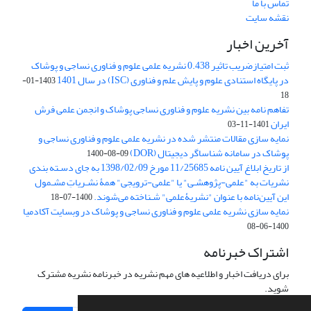
تماس با ما
نقشه سایت
آخرین اخبار
ثبت امتیازضریب تاثیر 0.438 نشریه علمی علوم و فناوری نساجی و پوشاک
در پایگاه استنادی علوم و پایش علم و فناوری (ISC) در سال 1401
1403-01-
18
تفاهم نامه بین نشریه علوم و فناوری نساجی پوشاک و انجمن علمی فرش
ایران
1401-11-03
نمایه سازی مقالات منتشر شده در نشریه علمی علوم و فناوری نساجی و
پوشاک در سامانه شناساگر دیجیتال (DOR)
1400-08-09
از تاریخ ابلاغ آیین نامه 11/25685 مورخ 1398/02/09 به جای دسـته بندی
نشریات به "علمی-پژوهشـی" یا "علمی-ترویجی" همۀ نشـریاتِ مشـمول
این آیین‌نامه با عنوان "نشریۀعلمی" شـناخته می‌شوند.
1400-07-18
نمایه سازی نشریه علمی علوم و فناوری نساجی و پوشاک در وبسایت آکادمیا
1400-06-08
اشتراک خبرنامه
برای دریافت اخبار و اطلاعیه های مهم نشریه در خبرنامه نشریه مشترک
شوید.