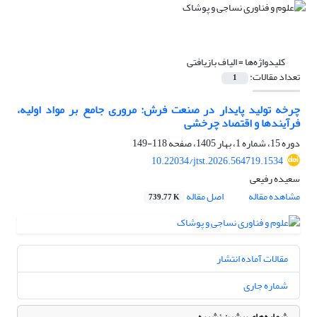
کلیدواژه‌ها =
الیاف بازیافتی
تعداد مقالات:
1
چرخه تولید پایدار در صنعت فرش: مروری جامع بر مواد اولیه،
فرآیندها و اقتصاد چرخشی
دوره 15، شماره 1، بهار 1405، صفحه
118-149
10.22034/jtst.2026.564719.1534
سعیده رفیعی
مشاهده مقاله
اصل مقاله
739.77 K
مقالات آماده انتشار
شماره جاری
شماره‌های پیشین نشریه