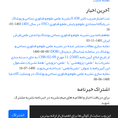
نقشه سایت
آخرین اخبار
ثبت امتیازضریب تاثیر 0.438 نشریه علمی علوم و فناوری نساجی و پوشاک
در پایگاه استنادی علوم و پایش علم و فناوری (ISC) در سال 1401
1403-01-
18
تفاهم نامه بین نشریه علوم و فناوری نساجی پوشاک و انجمن علمی فرش
ایران
1401-11-03
نمایه سازی مقالات منتشر شده در نشریه علمی علوم و فناوری نساجی و
پوشاک در سامانه شناساگر دیجیتال (DOR)
1400-08-09
از تاریخ ابلاغ آیین نامه 11/25685 مورخ 1398/02/09 به جای دسـته بندی
نشریات به "علمی-پژوهشـی" یا "علمی-ترویجی" همۀ نشـریاتِ مشـمول
این آیین‌نامه با عنوان "نشریۀعلمی" شـناخته می‌شوند.
1400-07-18
نمایه سازی نشریه علمی علوم و فناوری نساجی و پوشاک در وبسایت آکادمیا
1400-06-08
اشتراک خبرنامه
برای دریافت اخبار و اطلاعیه های مهم نشریه در خبرنامه نشریه مشترک
شوید.
اشتراک
این وب سایت از کوکی ها برای اطمینان از ارائه بهترین