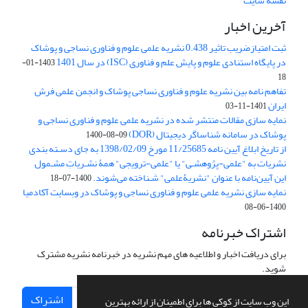
نقشه سایت
آخرین اخبار
ثبت امتیازضریب تاثیر 0.438 نشریه علمی علوم و فناوری نساجی و پوشاک
در پایگاه استنادی علوم و پایش علم و فناوری (ISC) در سال 1401
1403-01-
18
تفاهم نامه بین نشریه علوم و فناوری نساجی پوشاک و انجمن علمی فرش
ایران
1401-11-03
نمایه سازی مقالات منتشر شده در نشریه علمی علوم و فناوری نساجی و
پوشاک در سامانه شناساگر دیجیتال (DOR)
1400-08-09
از تاریخ ابلاغ آیین نامه 11/25685 مورخ 1398/02/09 به جای دسـته بندی
نشریات به "علمی-پژوهشـی" یا "علمی-ترویجی" همۀ نشـریاتِ مشـمول
این آیین‌نامه با عنوان "نشریۀعلمی" شـناخته می‌شوند.
1400-07-18
نمایه سازی نشریه علمی علوم و فناوری نساجی و پوشاک در وبسایت آکادمیا
1400-06-08
اشتراک خبرنامه
برای دریافت اخبار و اطلاعیه های مهم نشریه در خبرنامه نشریه مشترک
شوید.
اشتراک
این وب سایت از کوکی ها برای اطمینان از ارائه بهترین