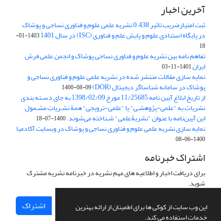
آخرین اخبار
ثبت امتیازضریب تاثیر 0.438 نشریه علمی علوم و فناوری نساجی و پوشاک
در پایگاه استنادی علوم و پایش علم و فناوری (ISC) در سال 1401
1403-01-
18
تفاهم نامه بین نشریه علوم و فناوری نساجی پوشاک و انجمن علمی فرش
ایران
1401-11-03
نمایه سازی مقالات منتشر شده در نشریه علمی علوم و فناوری نساجی و
پوشاک در سامانه شناساگر دیجیتال (DOR)
1400-08-09
از تاریخ ابلاغ آیین نامه 11/25685 مورخ 1398/02/09 به جای دسـته بندی
نشریات به "علمی-پژوهشـی" یا "علمی-ترویجی" همۀ نشـریاتِ مشـمول
این آیین‌نامه با عنوان "نشریۀعلمی" شـناخته می‌شوند.
1400-07-18
نمایه سازی نشریه علمی علوم و فناوری نساجی و پوشاک در وبسایت آکادمیا
1400-06-08
اشتراک خبرنامه
برای دریافت اخبار و اطلاعیه های مهم نشریه در خبرنامه نشریه مشترک
شوید.
اشتراک
این وب سایت از کوکی ها برای اطمینان از ارائه بهترین
خدمات استفاده می کند.