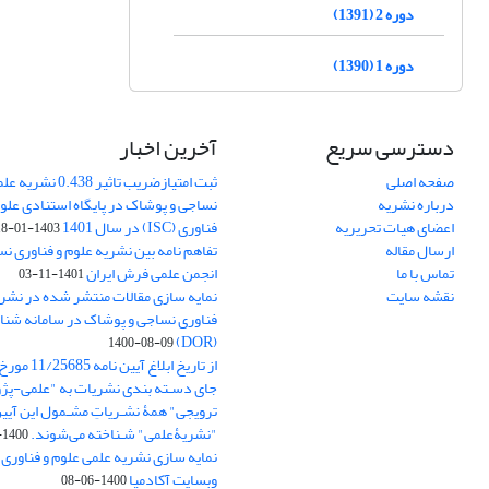
دوره 2 (1391)
دوره 1 (1390)
دسترسی سریع
آخرین اخبار
صفحه اصلی
ثبت امتیازضریب تاثیر
درباره نشریه
نساجی و پوشاک در پایگاه استنادی علوم
اعضای هیات تحریریه
فناوری (ISC) در سال 1401
1403-01-18
ارسال مقاله
تفاهم نامه بین نشریه علوم و فناوری ن
تماس با ما
انجمن علمی فرش ایران
1401-11-03
نقشه سایت
نمایه سازی مقالات منتشر شده در نشری
فناوری نساجی و پوشاک در سامانه شنا
(DOR)
1400-08-09
جای دسـته بندی نشریات به "علمی-پژو
ترویجی" همۀ نشـریاتِ مشـمول این آیین‌
"نشریۀعلمی" شـناخته می‌شوند.
1400-07-18
نمایه سازی نشریه علمی علوم و فناوری
وبسایت آکادمیا
1400-06-08