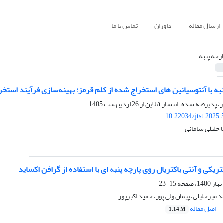
ارسال مقاله
داوران
تماس با ما
ارچه پنبه
به با آنتوسیانین های استخراج شده از کلم قرمز: بهینه‌سازی فرآیند استخر
ر، پذیرفته شده، انتشار آنلاین از
26 اردیبهشت 1405
10.22034/jtst.2025
 خلیلی سامانی
ریکی و آنتی باکتریال روی پارچه پنبه ای با استفاده از گرافن اکساید
15-23
 میرجلیلی، پیمان ولی پور، حمید اکبرپور
اصل مقاله
1.14 M