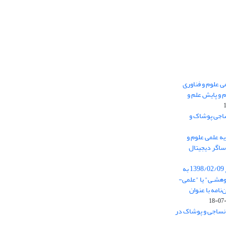
 0.438 نشریه علمی علوم و فناوری
 و پایش علم و
ساجی پوشاک و
ه علمی علوم و
ساگر دیجیتال
از تاریخ ابلاغ آیین نامه 11/25685 مورخ 1398/02/09 به
هشـی" یا "علمی-
نامه با عنوان
 نساجی و پوشاک در