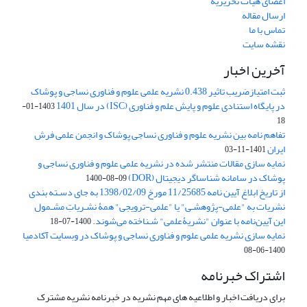
اعضای هیات تحریریه
ارسال مقاله
تماس با ما
نقشه سایت
آخرین اخبار
ثبت امتیازضریب تاثیر 0.438 نشریه علمی علوم و فناوری نساجی و پوشاک
در پایگاه استنادی علوم و پایش علم و فناوری (ISC) در سال 1401
1403-01-
18
تفاهم نامه بین نشریه علوم و فناوری نساجی پوشاک و انجمن علمی فرش
ایران
1401-11-03
نمایه سازی مقالات منتشر شده در نشریه علمی علوم و فناوری نساجی و
پوشاک در سامانه شناساگر دیجیتال (DOR)
1400-08-09
از تاریخ ابلاغ آیین نامه 11/25685 مورخ 1398/02/09 به جای دسـته بندی
نشریات به "علمی-پژوهشـی" یا "علمی-ترویجی" همۀ نشـریاتِ مشـمول
این آیین‌نامه با عنوان "نشریۀعلمی" شـناخته می‌شوند.
1400-07-18
نمایه سازی نشریه علمی علوم و فناوری نساجی و پوشاک در وبسایت آکادمیا
1400-06-08
اشتراک خبرنامه
برای دریافت اخبار و اطلاعیه های مهم نشریه در خبرنامه نشریه مشترک