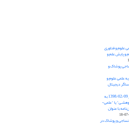
 0.438 نشریه علمی علوم و فناوری
 و پایش علم و
ساجی پوشاک و
ه علمی علوم و
ساگر دیجیتال
از تاریخ ابلاغ آیین نامه 11/25685 مورخ 1398/02/09 به
هشـی" یا "علمی-
نامه با عنوان
 نساجی و پوشاک در