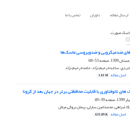
ارسال مقاله
داوران
تماس با ما
اسک صورت
های ضدمیکروبی و ضدویروسی ماسک‌ها
53-68
جردی، ساجده رحیم نژاد، حامده رحیم نژاد
اصل مقاله
1.01 M
 های نانوفناوری با قابلیت محافظتی برتر در جهان بعد از کرونا
39-49
کا شراهی، محمدامین سارلی، پیمان بروکی میلان
اصل مقاله
635.89 K