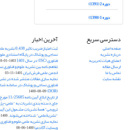
دوره 2 (1391)
دوره 1 (1390)
دسترسی سریع
آخرین اخبار
صفحه اصلی
ثبت امتیازضریب تاثیر
درباره نشریه
نساجی و پوشاک در پایگاه استنادی علوم
اعضای هیات تحریریه
فناوری (ISC) در سال 1401
1403-01-18
ارسال مقاله
تفاهم نامه بین نشریه علوم و فناوری ن
تماس با ما
انجمن علمی فرش ایران
1401-11-03
نقشه سایت
نمایه سازی مقالات منتشر شده در نشری
فناوری نساجی و پوشاک در سامانه شنا
(DOR)
1400-08-09
جای دسـته بندی نشریات به "علمی-پژو
ترویجی" همۀ نشـریاتِ مشـمول این آیین‌
"نشریۀعلمی" شـناخته می‌شوند.
1400-07-18
نمایه سازی نشریه علمی علوم و فناوری
وبسایت آکادمیا
1400-06-08