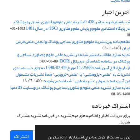
نقشه سایت
آخرین اخبار
ثبت امتیازضریب تاثیر 0.438 نشریه علمی علوم و فناوری نساجی و پوشاک
در پایگاه استنادی علوم و پایش علم و فناوری (ISC) در سال 1401
1403-01-
18
تفاهم نامه بین نشریه علوم و فناوری نساجی پوشاک و انجمن علمی فرش
ایران
1401-11-03
نمایه سازی مقالات منتشر شده در نشریه علمی علوم و فناوری نساجی و
پوشاک در سامانه شناساگر دیجیتال (DOR)
1400-08-09
از تاریخ ابلاغ آیین نامه 11/25685 مورخ 1398/02/09 به جای دسـته بندی
نشریات به "علمی-پژوهشـی" یا "علمی-ترویجی" همۀ نشـریاتِ مشـمول
این آیین‌نامه با عنوان "نشریۀعلمی" شـناخته می‌شوند.
1400-07-18
نمایه سازی نشریه علمی علوم و فناوری نساجی و پوشاک در وبسایت آکادمیا
1400-06-08
اشتراک خبرنامه
برای دریافت اخبار و اطلاعیه های مهم نشریه در خبرنامه نشریه مشترک
شوید.
اشتراک
این وب سایت از کوکی ها برای اطمینان از ارائه بهترین