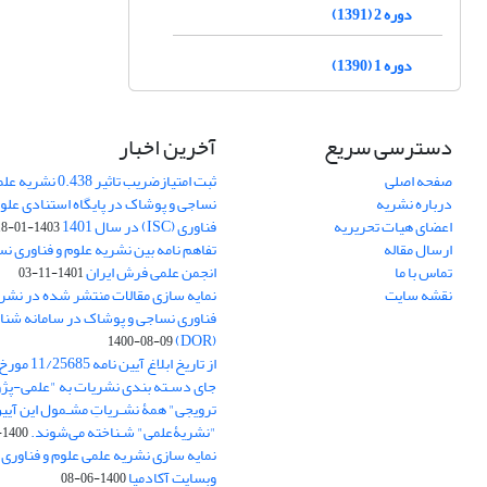
دوره 2 (1391)
دوره 1 (1390)
دسترسی سریع
آخرین اخبار
صفحه اصلی
ثبت امتیازضریب تاثیر
درباره نشریه
نساجی و پوشاک در پایگاه استنادی علوم
اعضای هیات تحریریه
فناوری (ISC) در سال 1401
1403-01-18
ارسال مقاله
تفاهم نامه بین نشریه علوم و فناوری ن
تماس با ما
انجمن علمی فرش ایران
1401-11-03
نقشه سایت
نمایه سازی مقالات منتشر شده در نشری
فناوری نساجی و پوشاک در سامانه شنا
(DOR)
1400-08-09
جای دسـته بندی نشریات به "علمی-پژو
ترویجی" همۀ نشـریاتِ مشـمول این آیین‌
"نشریۀعلمی" شـناخته می‌شوند.
1400-07-18
نمایه سازی نشریه علمی علوم و فناوری
وبسایت آکادمیا
1400-06-08