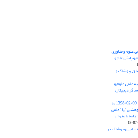
 0.438 نشریه علمی علوم و فناوری
 و پایش علم و
ساجی پوشاک و
ه علمی علوم و
ساگر دیجیتال
از تاریخ ابلاغ آیین نامه 11/25685 مورخ 1398/02/09 به
هشـی" یا "علمی-
نامه با عنوان
 نساجی و پوشاک در