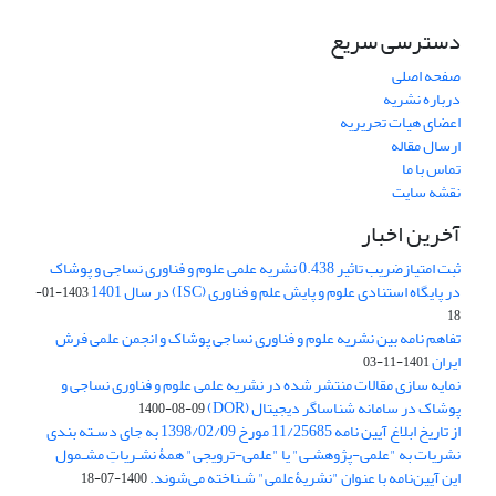
دسترسی سریع
صفحه اصلی
درباره نشریه
اعضای هیات تحریریه
ارسال مقاله
تماس با ما
نقشه سایت
آخرین اخبار
ثبت امتیازضریب تاثیر 0.438 نشریه علمی علوم و فناوری نساجی و پوشاک
در پایگاه استنادی علوم و پایش علم و فناوری (ISC) در سال 1401
1403-01-
18
تفاهم نامه بین نشریه علوم و فناوری نساجی پوشاک و انجمن علمی فرش
ایران
1401-11-03
نمایه سازی مقالات منتشر شده در نشریه علمی علوم و فناوری نساجی و
پوشاک در سامانه شناساگر دیجیتال (DOR)
1400-08-09
از تاریخ ابلاغ آیین نامه 11/25685 مورخ 1398/02/09 به جای دسـته بندی
نشریات به "علمی-پژوهشـی" یا "علمی-ترویجی" همۀ نشـریاتِ مشـمول
این آیین‌نامه با عنوان "نشریۀعلمی" شـناخته می‌شوند.
1400-07-18