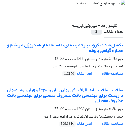
کلیدواژه‌ها =
فیبروئین ابریشم
تعداد مقالات:
2
تکمیل ضد میکروب پارچه پنبه ای با استفاده از هیدروژل ابریشم و
عصاره گیاهی بابونه
دوره 9، شماره 4، زمستان 1399، صفحه
35-42
نسرین رحمتی، نیلوفر اصلاحی، ابوسعید رشیدی
مشاهده مقاله
اصل مقاله
1.02 M
ساخت ساخت نانو الیاف فیبروئین ابریشم-کیتوزان به عنوان
داربست برای ‏مهندسی بافت غضروف مفصلی برای ‏مهندسی بافت
غضروف مفصلی
دوره 8، شماره 4، زمستان 1398، صفحه
69-77
خسرو حسینی پژوه، مهران کیانی راد، آزاده جعفر زاده
مشاهده مقاله
اصل مقاله
509.33 K