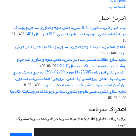
تماس با ما
نقشه سایت
آخرین اخبار
ثبت امتیازضریب تاثیر 0.438 نشریه علمی علوم و فناوری نساجی و پوشاک
در پایگاه استنادی علوم و پایش علم و فناوری (ISC) در سال 1401
1403-01-
18
تفاهم نامه بین نشریه علوم و فناوری نساجی پوشاک و انجمن علمی فرش
ایران
1401-11-03
نمایه سازی مقالات منتشر شده در نشریه علمی علوم و فناوری نساجی و
پوشاک در سامانه شناساگر دیجیتال (DOR)
1400-08-09
از تاریخ ابلاغ آیین نامه 11/25685 مورخ 1398/02/09 به جای دسـته بندی
نشریات به "علمی-پژوهشـی" یا "علمی-ترویجی" همۀ نشـریاتِ مشـمول
این آیین‌نامه با عنوان "نشریۀعلمی" شـناخته می‌شوند.
1400-07-18
نمایه سازی نشریه علمی علوم و فناوری نساجی و پوشاک در وبسایت آکادمیا
1400-06-08
اشتراک خبرنامه
برای دریافت اخبار و اطلاعیه های مهم نشریه در خبرنامه نشریه مشترک
شوید.