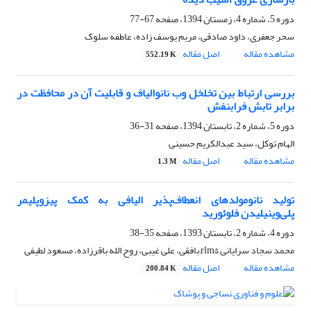
دوره 5، شماره 4، زمستان 1394، صفحه
67-77
سحر جعفری، داود صادقی، مریم یوسف زاده، عاطفه سلوک
مشاهده مقاله
اصل مقاله
552.19 K
بررسی ارتباط بین تخلخل وب نانوالیاف و قابلیت آن در محافظت در
برابر تابش فرابنفش
دوره 5، شماره 2، تابستان 1394، صفحه
31-36
الهام توکل، سید عبدالکریم حسینی
مشاهده مقاله
اصل مقاله
1.3 M
تولید نانومولدهای انعطاف‌پذیر الیافی به کمک پیزوپلیمر
پلی‌وینیلیدن فلوئورید
دوره 4، شماره 2، تابستان 1393، صفحه
35-38
محمد سجاد سرایانی &rlm;بافقی، علی غیبی، روح الله باقرزاده، مسعود لطیفی
مشاهده مقاله
اصل مقاله
200.84 K