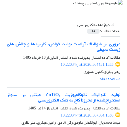
کلیدواژه‌ها =
الکتروریسی
تعداد مقالات:
13
مروری بر نانوالیاف آرامید: تولید، خواص، کاربردها و چالش های
زیست محیطی
مقالات آماده انتشار، پذیرفته شده، انتشار آنلاین از
18 خرداد 1405
10.22034/jtst.2026.564451.1533
زهرا بهارلو، کمیل نصوری
مشاهده مقاله
تولید نانوالیاف نانوکامپوزیت ZnTiO₃ مبتنی بر سلولز
استخراج‌شده از مخروط کاج به کمک الکتروریسی
مقالات آماده انتشار، پذیرفته شده، انتشار آنلاین از
14 تیر 1405
10.22034/jtst.2026.567564.1536
مهسا محمدیان، ابوالفضل داودی رکن آبادی، رامین عبقری، علی نظری،