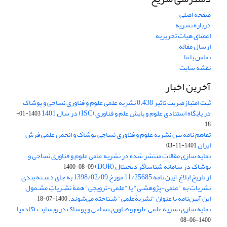
صفحه اصلی
درباره نشریه
اعضای هیات تحریریه
ارسال مقاله
تماس با ما
نقشه سایت
آخرین اخبار
ثبت امتیازضریب تاثیر 0.438 نشریه علمی علوم و فناوری نساجی و پوشاک
در پایگاه استنادی علوم و پایش علم و فناوری (ISC) در سال 1401
1403-01-
18
تفاهم نامه بین نشریه علوم و فناوری نساجی پوشاک و انجمن علمی فرش
ایران
1401-11-03
نمایه سازی مقالات منتشر شده در نشریه علمی علوم و فناوری نساجی و
پوشاک در سامانه شناساگر دیجیتال (DOR)
1400-08-09
از تاریخ ابلاغ آیین نامه 11/25685 مورخ 1398/02/09 به جای دسـته بندی
نشریات به "علمی-پژوهشـی" یا "علمی-ترویجی" همۀ نشـریاتِ مشـمول
این آیین‌نامه با عنوان "نشریۀعلمی" شـناخته می‌شوند.
1400-07-18
نمایه سازی نشریه علمی علوم و فناوری نساجی و پوشاک در وبسایت آکادمیا
1400-06-08