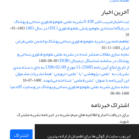
نقشه سایت
آخرین اخبار
ثبت امتیازضریب تاثیر 0.438 نشریه علمی علوم و فناوری نساجی و پوشاک
در پایگاه استنادی علوم و پایش علم و فناوری (ISC) در سال 1401
1403-01-
18
تفاهم نامه بین نشریه علوم و فناوری نساجی پوشاک و انجمن علمی فرش
ایران
1401-11-03
نمایه سازی مقالات منتشر شده در نشریه علمی علوم و فناوری نساجی و
پوشاک در سامانه شناساگر دیجیتال (DOR)
1400-08-09
از تاریخ ابلاغ آیین نامه 11/25685 مورخ 1398/02/09 به جای دسـته بندی
نشریات به "علمی-پژوهشـی" یا "علمی-ترویجی" همۀ نشـریاتِ مشـمول
این آیین‌نامه با عنوان "نشریۀعلمی" شـناخته می‌شوند.
1400-07-18
نمایه سازی نشریه علمی علوم و فناوری نساجی و پوشاک در وبسایت آکادمیا
1400-06-08
اشتراک خبرنامه
برای دریافت اخبار و اطلاعیه های مهم نشریه در خبرنامه نشریه مشترک
شوید.
اشتراک
این وب سایت از کوکی ها برای اطمینان از ارائه بهترین