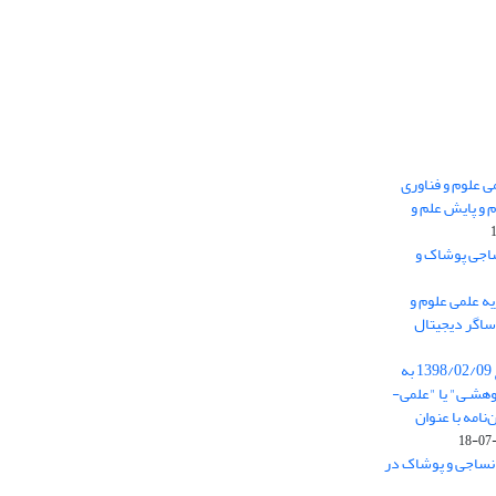
 0.438 نشریه علمی علوم و فناوری
 و پایش علم و
ساجی پوشاک و
ه علمی علوم و
ساگر دیجیتال
از تاریخ ابلاغ آیین نامه 11/25685 مورخ 1398/02/09 به
هشـی" یا "علمی-
نامه با عنوان
 نساجی و پوشاک در