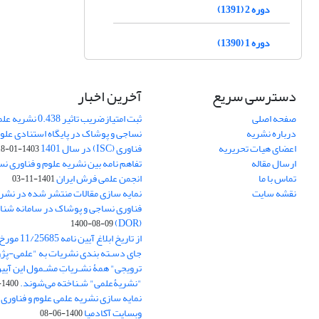
دوره 2 (1391)
دوره 1 (1390)
دسترسی سریع
آخرین اخبار
صفحه اصلی
ثبت امتیازضریب تاثیر
درباره نشریه
نساجی و پوشاک در پایگاه استنادی علوم
اعضای هیات تحریریه
فناوری (ISC) در سال 1401
1403-01-18
ارسال مقاله
تفاهم نامه بین نشریه علوم و فناوری ن
تماس با ما
انجمن علمی فرش ایران
1401-11-03
نقشه سایت
نمایه سازی مقالات منتشر شده در نشری
فناوری نساجی و پوشاک در سامانه شنا
(DOR)
1400-08-09
جای دسـته بندی نشریات به "علمی-پژو
ترویجی" همۀ نشـریاتِ مشـمول این آیین‌
"نشریۀعلمی" شـناخته می‌شوند.
1400-07-18
نمایه سازی نشریه علمی علوم و فناوری
وبسایت آکادمیا
1400-06-08