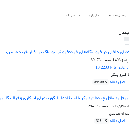
ارسال مقاله
داوران
تماس با ما
یدمان
 فضای داخلی در فروشگاه‌های خرده‌فروشی پوشاک بر رفتار خرید مشتری
73-89
10.22034/jtst.2024
 اکبری بنگر
اصل مقاله
548.59 K
ی حل مسائل چیدمان مارکر با استفاده از الگوریتم‏های ابتکاری و فراابتکاری
17-28
پدرام پیوندی
اصل مقاله
322.1 K