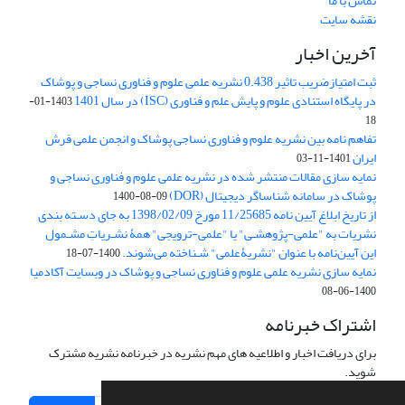
تماس با ما
نقشه سایت
آخرین اخبار
ثبت امتیازضریب تاثیر 0.438 نشریه علمی علوم و فناوری نساجی و پوشاک
در پایگاه استنادی علوم و پایش علم و فناوری (ISC) در سال 1401
1403-01-
18
تفاهم نامه بین نشریه علوم و فناوری نساجی پوشاک و انجمن علمی فرش
ایران
1401-11-03
نمایه سازی مقالات منتشر شده در نشریه علمی علوم و فناوری نساجی و
پوشاک در سامانه شناساگر دیجیتال (DOR)
1400-08-09
از تاریخ ابلاغ آیین نامه 11/25685 مورخ 1398/02/09 به جای دسـته بندی
نشریات به "علمی-پژوهشـی" یا "علمی-ترویجی" همۀ نشـریاتِ مشـمول
این آیین‌نامه با عنوان "نشریۀعلمی" شـناخته می‌شوند.
1400-07-18
نمایه سازی نشریه علمی علوم و فناوری نساجی و پوشاک در وبسایت آکادمیا
1400-06-08
اشتراک خبرنامه
برای دریافت اخبار و اطلاعیه های مهم نشریه در خبرنامه نشریه مشترک
شوید.