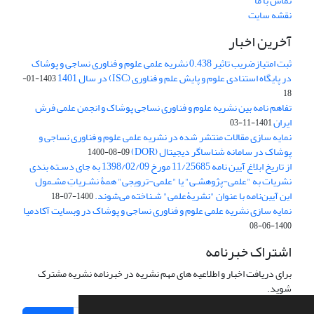
تماس با ما
نقشه سایت
آخرین اخبار
ثبت امتیازضریب تاثیر 0.438 نشریه علمی علوم و فناوری نساجی و پوشاک
در پایگاه استنادی علوم و پایش علم و فناوری (ISC) در سال 1401
1403-01-
18
تفاهم نامه بین نشریه علوم و فناوری نساجی پوشاک و انجمن علمی فرش
ایران
1401-11-03
نمایه سازی مقالات منتشر شده در نشریه علمی علوم و فناوری نساجی و
پوشاک در سامانه شناساگر دیجیتال (DOR)
1400-08-09
از تاریخ ابلاغ آیین نامه 11/25685 مورخ 1398/02/09 به جای دسـته بندی
نشریات به "علمی-پژوهشـی" یا "علمی-ترویجی" همۀ نشـریاتِ مشـمول
این آیین‌نامه با عنوان "نشریۀعلمی" شـناخته می‌شوند.
1400-07-18
نمایه سازی نشریه علمی علوم و فناوری نساجی و پوشاک در وبسایت آکادمیا
1400-06-08
اشتراک خبرنامه
برای دریافت اخبار و اطلاعیه های مهم نشریه در خبرنامه نشریه مشترک
شوید.