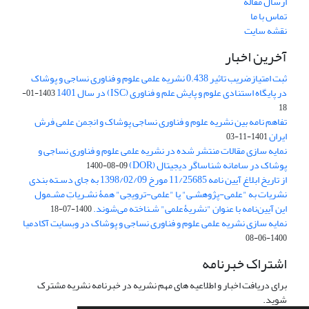
ارسال مقاله
تماس با ما
نقشه سایت
آخرین اخبار
ثبت امتیازضریب تاثیر 0.438 نشریه علمی علوم و فناوری نساجی و پوشاک
در پایگاه استنادی علوم و پایش علم و فناوری (ISC) در سال 1401
1403-01-
18
تفاهم نامه بین نشریه علوم و فناوری نساجی پوشاک و انجمن علمی فرش
ایران
1401-11-03
نمایه سازی مقالات منتشر شده در نشریه علمی علوم و فناوری نساجی و
پوشاک در سامانه شناساگر دیجیتال (DOR)
1400-08-09
از تاریخ ابلاغ آیین نامه 11/25685 مورخ 1398/02/09 به جای دسـته بندی
نشریات به "علمی-پژوهشـی" یا "علمی-ترویجی" همۀ نشـریاتِ مشـمول
این آیین‌نامه با عنوان "نشریۀعلمی" شـناخته می‌شوند.
1400-07-18
نمایه سازی نشریه علمی علوم و فناوری نساجی و پوشاک در وبسایت آکادمیا
1400-06-08
اشتراک خبرنامه
برای دریافت اخبار و اطلاعیه های مهم نشریه در خبرنامه نشریه مشترک
شوید.