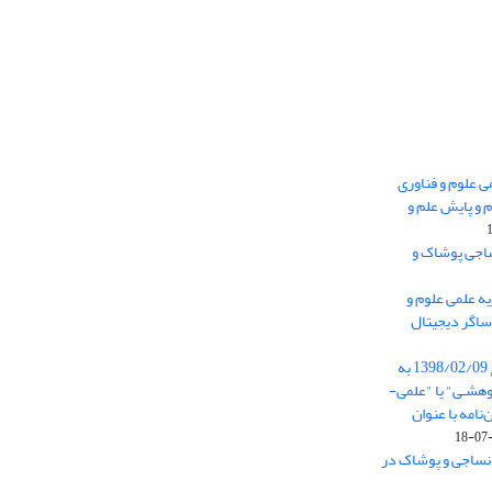
 0.438 نشریه علمی علوم و فناوری
 و پایش علم و
ساجی پوشاک و
ه علمی علوم و
ساگر دیجیتال
از تاریخ ابلاغ آیین نامه 11/25685 مورخ 1398/02/09 به
هشـی" یا "علمی-
نامه با عنوان
 نساجی و پوشاک در