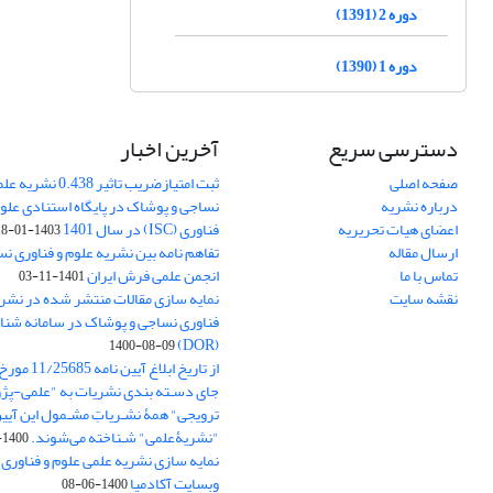
دوره 2 (1391)
دوره 1 (1390)
دسترسی سریع
آخرین اخبار
صفحه اصلی
ثبت امتیازضریب تاثیر
درباره نشریه
نساجی و پوشاک در پایگاه استنادی علوم
اعضای هیات تحریریه
فناوری (ISC) در سال 1401
1403-01-18
ارسال مقاله
تفاهم نامه بین نشریه علوم و فناوری ن
تماس با ما
انجمن علمی فرش ایران
1401-11-03
نقشه سایت
نمایه سازی مقالات منتشر شده در نشری
فناوری نساجی و پوشاک در سامانه شنا
(DOR)
1400-08-09
جای دسـته بندی نشریات به "علمی-پژو
ترویجی" همۀ نشـریاتِ مشـمول این آیین‌
"نشریۀعلمی" شـناخته می‌شوند.
1400-07-18
نمایه سازی نشریه علمی علوم و فناوری
وبسایت آکادمیا
1400-06-08