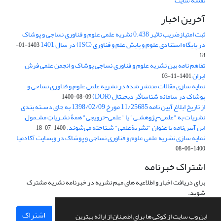
نقشه سایت
آخرین اخبار
ثبت امتیازضریب تاثیر 0.438 نشریه علمی علوم و فناوری نساجی و پوشاک
در پایگاه استنادی علوم و پایش علم و فناوری (ISC) در سال 1401
1403-01-
18
تفاهم نامه بین نشریه علوم و فناوری نساجی پوشاک و انجمن علمی فرش
ایران
1401-11-03
نمایه سازی مقالات منتشر شده در نشریه علمی علوم و فناوری نساجی و
پوشاک در سامانه شناساگر دیجیتال (DOR)
1400-08-09
از تاریخ ابلاغ آیین نامه 11/25685 مورخ 1398/02/09 به جای دسـته بندی
نشریات به "علمی-پژوهشـی" یا "علمی-ترویجی" همۀ نشـریاتِ مشـمول
این آیین‌نامه با عنوان "نشریۀعلمی" شـناخته می‌شوند.
1400-07-18
نمایه سازی نشریه علمی علوم و فناوری نساجی و پوشاک در وبسایت آکادمیا
1400-06-08
اشتراک خبرنامه
برای دریافت اخبار و اطلاعیه های مهم نشریه در خبرنامه نشریه مشترک
شوید.
اشتراک
این وب سایت از کوکی ها برای اطمینان از ارائه بهترین