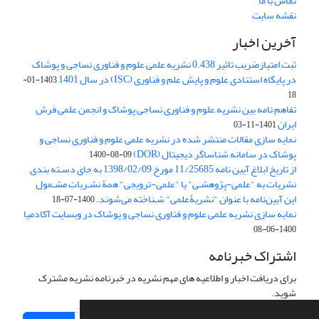
تماس با ما
نقشه سایت
آخرین اخبار
ثبت امتیازضریب تاثیر 0.438 نشریه علمی علوم و فناوری نساجی و پوشاک
در پایگاه استنادی علوم و پایش علم و فناوری (ISC) در سال 1401
1403-01-
18
تفاهم نامه بین نشریه علوم و فناوری نساجی پوشاک و انجمن علمی فرش
ایران
1401-11-03
نمایه سازی مقالات منتشر شده در نشریه علمی علوم و فناوری نساجی و
پوشاک در سامانه شناساگر دیجیتال (DOR)
1400-08-09
از تاریخ ابلاغ آیین نامه 11/25685 مورخ 1398/02/09 به جای دسـته بندی
نشریات به "علمی-پژوهشـی" یا "علمی-ترویجی" همۀ نشـریاتِ مشـمول
این آیین‌نامه با عنوان "نشریۀعلمی" شـناخته می‌شوند.
1400-07-18
نمایه سازی نشریه علمی علوم و فناوری نساجی و پوشاک در وبسایت آکادمیا
1400-06-08
اشتراک خبرنامه
برای دریافت اخبار و اطلاعیه های مهم نشریه در خبرنامه نشریه مشترک
شوید.