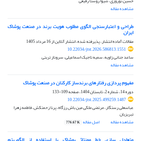
حسین نوروزی، شیوا روستا رفیعی
مشاهده مقاله
طراحی و اعتبارسنجی الگوی مطلوب هویت برند در صنعت پوشاک
ایران
مقالات آماده انتشار، پذیرفته شده، انتشار آنلاین از
16 مرداد 1405
10.22034/jtst.2026.586813.1551
ساعد جنانی زاویه، سمیه تاجیک اسماعیلی، سروناز تربتی
مشاهده مقاله
مفهوم پردازی رفتارهای برندساز کارکنان در صنعت پوشاک
دوره 14، شماره 2، تابستان 1404، صفحه
109-133
10.22034/jtst.2025.499259.1487
عباسعلی رستگار، مرتضی ملکی مین باش رزگاه، پرنا زحمتکش، فاطمه زهرا
تبریزیان
مشاهده مقاله
اصل مقاله
776.67 K
متعادل سازی خط مونتاژ پوشاک با استفاده از الگوریتم