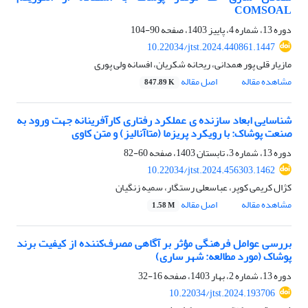
COMSOAL
دوره 13، شماره 4، پاییز 1403، صفحه
90-104
10.22034/jtst.2024.440861.1447
مازیار قلی پور همدانی، ریحانه شکریان، افسانه ولی پوری
مشاهده مقاله
اصل مقاله
847.89 K
شناسایی ابعاد سازنده ی عملکرد رفتاری کارآفرینانه جهت ورود به
صنعت پوشاک: با رویکرد پریزما (متاآنالیز) و متن کاوی
دوره 13، شماره 3، تابستان 1403، صفحه
60-82
10.22034/jtst.2024.456303.1462
کژال کریمی کوپر، عباسعلی رستگار، سمیه زنگیان
مشاهده مقاله
اصل مقاله
1.58 M
بررسی عوامل فرهنگی مؤثر بر آگاهی مصرف‌کننده از کیفیت برند
پوشاک (مورد مطالعه: شهر ساری)
دوره 13، شماره 2، بهار 1403، صفحه
16-32
10.22034/jtst.2024.193706