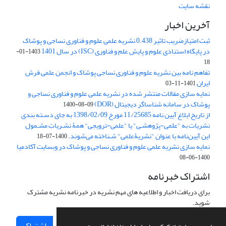
نقشه سایت
آخرین اخبار
ثبت امتیازضریب تاثیر 0.438 نشریه علمی علوم و فناوری نساجی و پوشاک
در پایگاه استنادی علوم و پایش علم و فناوری (ISC) در سال 1401
1403-01-
18
تفاهم نامه بین نشریه علوم و فناوری نساجی پوشاک و انجمن علمی فرش
ایران
1401-11-03
نمایه سازی مقالات منتشر شده در نشریه علمی علوم و فناوری نساجی و
پوشاک در سامانه شناساگر دیجیتال (DOR)
1400-08-09
از تاریخ ابلاغ آیین نامه 11/25685 مورخ 1398/02/09 به جای دسـته بندی
نشریات به "علمی-پژوهشـی" یا "علمی-ترویجی" همۀ نشـریاتِ مشـمول
این آیین‌نامه با عنوان "نشریۀعلمی" شـناخته می‌شوند.
1400-07-18
نمایه سازی نشریه علمی علوم و فناوری نساجی و پوشاک در وبسایت آکادمیا
1400-06-08
اشتراک خبرنامه
برای دریافت اخبار و اطلاعیه های مهم نشریه در خبرنامه نشریه مشترک
شوید.
اشتراک