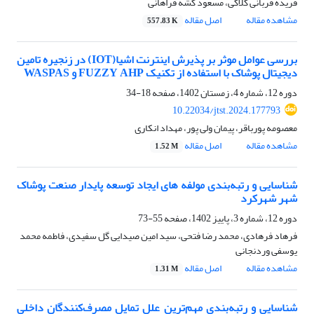
فریده قربانی کلاکی، مسعود کشه فراهانی
مشاهده مقاله
اصل مقاله
557.83 K
بررسی عوامل موثر بر پذیرش اینترنت اشیا(IOT) در زنجیره تامین
دیجیتال پوشاک با استفاده از تکنیک FUZZY AHP و WASPAS
دوره 12، شماره 4، زمستان 1402، صفحه
18-34
10.22034/jtst.2024.177793
معصومه پورباقر، پیمان ولی پور، مهداد انکاری
مشاهده مقاله
اصل مقاله
1.52 M
شناسایی و رتبه‌بندی مولفه های ایجاد توسعه پایدار صنعت پوشاک
شهر شهرکرد
دوره 12، شماره 3، پاییز 1402، صفحه
55-73
فرهاد فرهادی، محمد رضا فتحی، سید امین صیدایی گل سفیدی، فاطمه محمد
یوسفی وردنجانی
مشاهده مقاله
اصل مقاله
1.31 M
شناسایی و رتبه‌بندی مهم‌ترین علل تمایل مصرف‌کنندگان داخلی