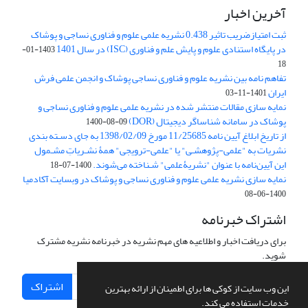
آخرین اخبار
ثبت امتیازضریب تاثیر 0.438 نشریه علمی علوم و فناوری نساجی و پوشاک
در پایگاه استنادی علوم و پایش علم و فناوری (ISC) در سال 1401
1403-01-
18
تفاهم نامه بین نشریه علوم و فناوری نساجی پوشاک و انجمن علمی فرش
ایران
1401-11-03
نمایه سازی مقالات منتشر شده در نشریه علمی علوم و فناوری نساجی و
پوشاک در سامانه شناساگر دیجیتال (DOR)
1400-08-09
از تاریخ ابلاغ آیین نامه 11/25685 مورخ 1398/02/09 به جای دسـته بندی
نشریات به "علمی-پژوهشـی" یا "علمی-ترویجی" همۀ نشـریاتِ مشـمول
این آیین‌نامه با عنوان "نشریۀعلمی" شـناخته می‌شوند.
1400-07-18
نمایه سازی نشریه علمی علوم و فناوری نساجی و پوشاک در وبسایت آکادمیا
1400-06-08
اشتراک خبرنامه
برای دریافت اخبار و اطلاعیه های مهم نشریه در خبرنامه نشریه مشترک
شوید.
اشتراک
این وب سایت از کوکی ها برای اطمینان از ارائه بهترین
خدمات استفاده می کند.