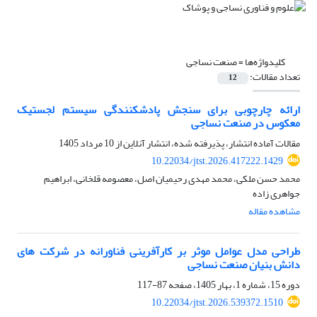
کلیدواژه‌ها =
صنعت نساجی
تعداد مقالات:
12
ارائه چارچوبی برای سنجش پادشکنندگی سیستم لجستیک
معکوس در صنعت نساجی
مقالات آماده انتشار، پذیرفته شده، انتشار آنلاین از
10 مرداد 1405
10.22034/jtst.2026.417222.1429
محمد حسن ملکی، محمد مهدی رحیمیان اصل، معصومه قلخانی، ابراهیم
جواهری زاده
مشاهده مقاله
طراحی مدل عوامل موثر بر کارآفرینی فناورانه در شرکت های
دانش بنیان صنعت نساجی
دوره 15، شماره 1، بهار 1405، صفحه
87-117
10.22034/jtst.2026.539372.1510