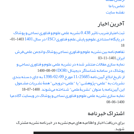
تماس با ما
نقشه سایت
آخرین اخبار
ثبت امتیازضریب تاثیر 0.438 نشریه علمی علوم و فناوری نساجی و پوشاک
در پایگاه استنادی علوم و پایش علم و فناوری (ISC) در سال 1401
1403-01-
18
تفاهم نامه بین نشریه علوم و فناوری نساجی پوشاک و انجمن علمی فرش
ایران
1401-11-03
نمایه سازی مقالات منتشر شده در نشریه علمی علوم و فناوری نساجی و
پوشاک در سامانه شناساگر دیجیتال (DOR)
1400-08-09
از تاریخ ابلاغ آیین نامه 11/25685 مورخ 1398/02/09 به جای دسـته بندی
نشریات به "علمی-پژوهشـی" یا "علمی-ترویجی" همۀ نشـریاتِ مشـمول
این آیین‌نامه با عنوان "نشریۀعلمی" شـناخته می‌شوند.
1400-07-18
نمایه سازی نشریه علمی علوم و فناوری نساجی و پوشاک در وبسایت آکادمیا
1400-06-08
اشتراک خبرنامه
برای دریافت اخبار و اطلاعیه های مهم نشریه در خبرنامه نشریه مشترک
شوید.