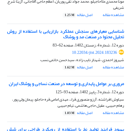
مونا محمدی ملاحاجیلو، محمد جواد تقی پوریان، اعظم حاجی آقاجانی، آزیتا شرج
شریفی
مشاهده مقاله
اصل مقاله
1.25 M
شناسایی معیارهای سنجش عملکرد بازاریابی با استفاده از روش
تحلیل محتوا در صنعت مد و پوشاک
دوره 12، شماره 4، زمستان 1402، صفحه
62-83
10.22034/jtst.2024.183236
شهروز احمدی، شهناز نایب زاده، سیدحسن حاتمی نسب
مشاهده مقاله
اصل مقاله
1.62 M
مروری بر عوامل پایداری و توسعه در صنعت نساجی و پوشاک ایران
دوره 12، شماره 3، پاییز 1402، صفحه
93-125
سیاوش افراشته، آرزو منصوری قراء، مهدی امامی قره حاجلو، پیمان ولی پور،
رهام حبیبی، عقیل حاجی هاشمی، تیام حبیبی
مشاهده مقاله
اصل مقاله
1.03 M
بهبود فرایند تولید نخ با استفاده از رویکرد طراحی برای شش