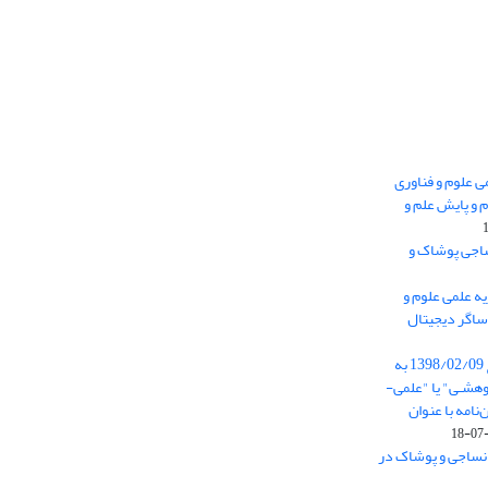
 0.438 نشریه علمی علوم و فناوری
 و پایش علم و
ساجی پوشاک و
ه علمی علوم و
ساگر دیجیتال
از تاریخ ابلاغ آیین نامه 11/25685 مورخ 1398/02/09 به
هشـی" یا "علمی-
نامه با عنوان
 نساجی و پوشاک در