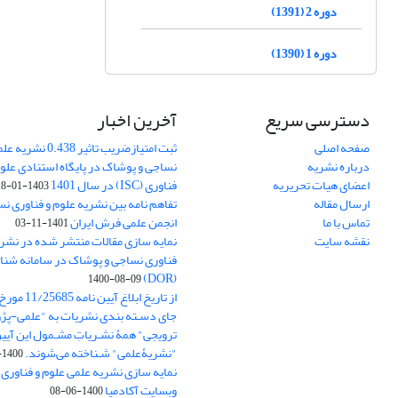
دوره 2 (1391)
دوره 1 (1390)
دسترسی سریع
آخرین اخبار
صفحه اصلی
ثبت امتیازضریب تاثیر
درباره نشریه
نساجی و پوشاک در پایگاه استنادی علوم
اعضای هیات تحریریه
فناوری (ISC) در سال 1401
1403-01-18
ارسال مقاله
تفاهم نامه بین نشریه علوم و فناوری ن
تماس با ما
انجمن علمی فرش ایران
1401-11-03
نقشه سایت
نمایه سازی مقالات منتشر شده در نشری
فناوری نساجی و پوشاک در سامانه شنا
(DOR)
1400-08-09
جای دسـته بندی نشریات به "علمی-پژو
ترویجی" همۀ نشـریاتِ مشـمول این آیین‌
"نشریۀعلمی" شـناخته می‌شوند.
1400-07-18
نمایه سازی نشریه علمی علوم و فناوری
وبسایت آکادمیا
1400-06-08