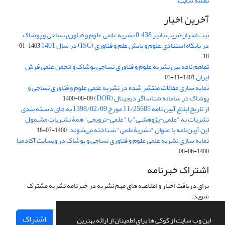
نقشه سایت
آخرین اخبار
ثبت امتیازضریب تاثیر 0.438 نشریه علمی علوم و فناوری نساجی و پوشاک
در پایگاه استنادی علوم و پایش علم و فناوری (ISC) در سال 1401
1403-01-
18
تفاهم نامه بین نشریه علوم و فناوری نساجی پوشاک و انجمن علمی فرش
ایران
1401-11-03
نمایه سازی مقالات منتشر شده در نشریه علمی علوم و فناوری نساجی و
پوشاک در سامانه شناساگر دیجیتال (DOR)
1400-08-09
از تاریخ ابلاغ آیین نامه 11/25685 مورخ 1398/02/09 به جای دسـته بندی
نشریات به "علمی-پژوهشـی" یا "علمی-ترویجی" همۀ نشـریاتِ مشـمول
این آیین‌نامه با عنوان "نشریۀعلمی" شـناخته می‌شوند.
1400-07-18
نمایه سازی نشریه علمی علوم و فناوری نساجی و پوشاک در وبسایت آکادمیا
1400-06-08
اشتراک خبرنامه
برای دریافت اخبار و اطلاعیه های مهم نشریه در خبرنامه نشریه مشترک
شوید.
اشتراک
این وب سایت از کوکی ها برای اطمینان از ارائه بهترین